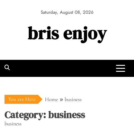
Skip
to
Saturday, August 08, 2026
content
bris enjoy
You are Here
Home
business
Category:
business
business